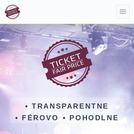
Toggl
navig
• TRANSPARENTNE
• FÉROVO
• POHODLNE